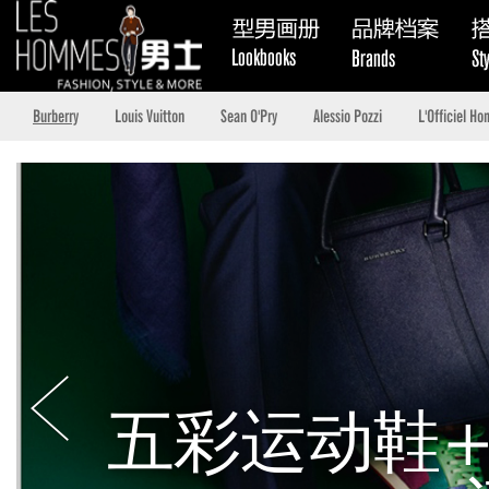
Burberry
Louis Vuitton
Sean O'Pry
Alessio Pozzi
L'Officie
五彩运动鞋