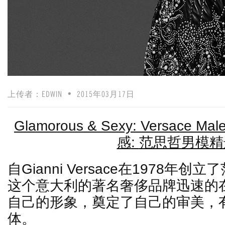
上传者：
EDWIN
2015年03月17日
Glamorous & Sexy: Versace Mal
感
:
范思哲男模精
自
Gianni Versace
在
1978
年创立了
这个意大利的著名奢侈品牌迅速的
自己的形象，奠定了自己的审美，
体。