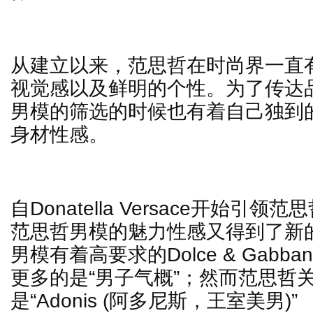
从建立以来，范思哲在时尚界一直
视觉感以及鲜明的个性。为了传达
男模的筛选的时候也有着自己独到
身材性感。
自
Donatella Versace
开始引领范思
范思哲男模的魅力性感又得到了新
男模有着高要求的
Dolce & Gabba
更多的是
“
男子气概
”
；然而范思哲
是
“Adonis (
阿多尼斯，王室美男
)”