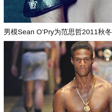
男模
Sean O’Pry
为范思哲
2011
秋冬