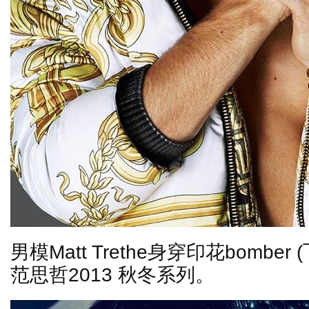
男模
Matt Trethe
身穿印花
bomber (
范思哲
2013
秋冬系列。